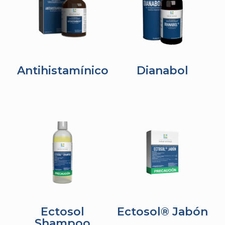
Antihistamínico
Dianabol
Ectosol
Ectosol® Jabón
Shampoo